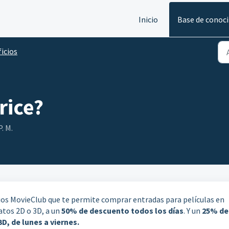
Inicio
Base de conoc
icios
rice?
P. M.
cios MovieClub que te permite comprar entradas para películas en
atos 2D o 3D, a un
50% de descuento todos los días
. Y un
25% de
3D,
de lunes a viernes.