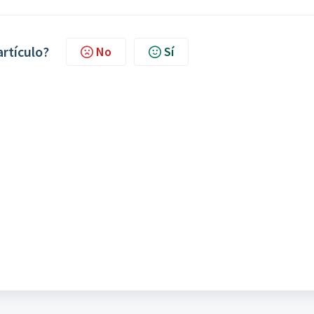
artículo?
No
Sí