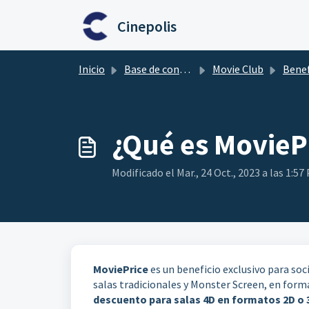
Ir al contenido principal
Cinepolis
Inicio
Base de conocimientos
Movie Club
Benef
¿Qué es MovieP
Modificado el Mar., 24 Oct., 2023 a las 1:57 
MoviePrice
es un beneficio exclusivo para so
salas tradicionales y Monster Screen, en form
descuento para salas 4D en formatos 2D o 